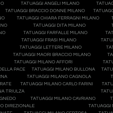
NO
TATUAGGI ANGELI MILANO
TATUAG
TATUAGGI BRACCIO DONNE MILANO
TATUAGG
NO
TATUAGGI CHIARA FERRAGNI MILANO
ANO
TATUAGGI DITA MILANO
ANO
TATUAGGI FARFALLE MILANO
TA
TATUAGGI FRASI MILANO
TATU
TATUAGGI LETTERE MILANO
TA
TATUAGGI MAORI BRACCIO MILANO
TA
TATUAGGI MILANO AFFORI
TAT
DELLA PACE
TATUAGGI MILANO BULLONA
TATU
RNA
TATUAGGI MILANO CAGNOLA
IRATE
TATUAGGI MILANO CARLO FARINI
TATU
NA TRIULZA
TATU
AGNEDO
TATUAGGI MILANO CAVRIANO
T
O DIREZIONALE
TATUAGGI 