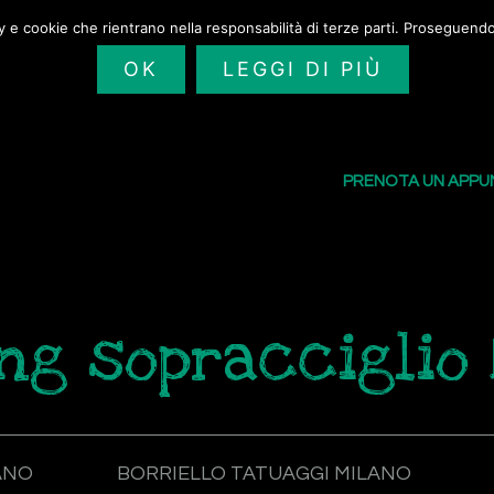
cy e cookie che rientrano nella responsabilità di terze parti. Proseguendo 
OK
LEGGI DI PIÙ
SAILORS TATTOO
I NOSTRI TATU
PRENOTA UN APP
ng sopracciglio 
ANO
BORRIELLO TATUAGGI MILANO