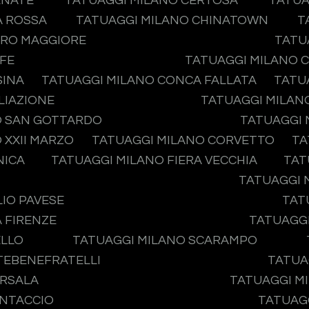
ENATE
TATUAGGI MILANO CERTOSA
TATUA
A ROSSA
TATUAGGI MILANO CHINATOWN
T
ERO MAGGIORE
TATU
IFE
TATUAGGI MILANO 
SINA
TATUAGGI MILANO CONCA FALLATA
TATU
LIAZIONE
TATUAGGI MILAN
O SAN GOTTARDO
TATUAGGI 
 XXII MARZO
TATUAGGI MILANO CORVETTO
TA
NICA
TATUAGGI MILANO FIERA VECCHIA
TAT
TATUAGGI 
IO PAVESE
TAT
 FIRENZE
TATUAGGI
ELLO
TATUAGGI MILANO SCARAMPO
ATEBENEFRATELLI
TATUA
ARSALA
TATUAGGI MI
ONTACCIO
TATUAGG