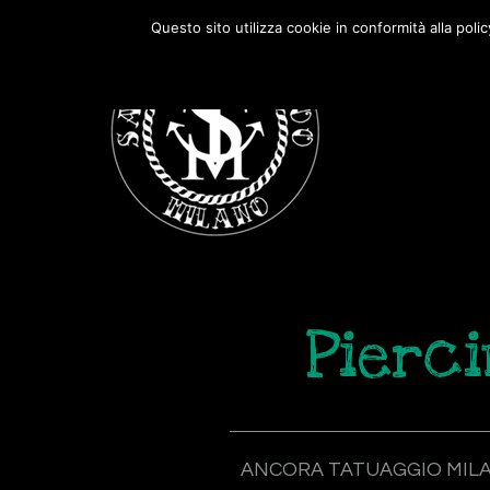
Passa
Passa
Questo sito utilizza cookie in conformità alla poli
alla
al
navigazione
contenuto
primaria
principale
Pierci
ANCORA TATUAGGIO MIL