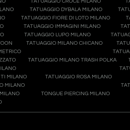
NO
TATUAGGIO CROCE MILANO
T
ILANO
TATUAGGIO DYBALA MILANO
TAT
NO
TATUAGGIO FIORE DI LOTO MILANO
T
NO
TATUAGGIO IMMAGINI MILANO
TAT
NO
TATUAGGIO LUPO MILANO
TATUA
TOON
TATUAGGIO MILANO CHICANO
TATU
METRICO
TATUA
IZZATO
TATUAGGIO MILANO TRASH POLKA
MILANO
TAT
TI MILANO
TATUAGGIO ROSA MILANO
O MILANO
TA
 MILANO
TONGUE PIERCING MILANO
O