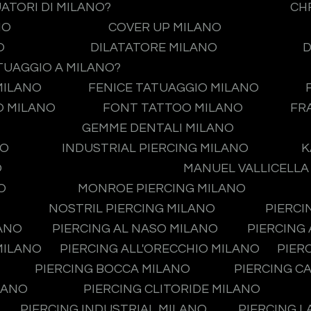
UATORI DI MILANO?
CH
NO
COVER UP MILANO
O
DILATATORE MILANO
D
TUAGGIO A MILANO?
MILANO
FENICE TATUAGGIO MILANO
O MILANO
FONT TATTOO MILANO
FR
GEMME DENTALI MILANO
NO
INDUSTRIAL PIERCING MILANO
K
O
MANUEL VALLICELLA
O
MONROE PIERCING MILANO
NOSTRIL PIERCING MILANO
PIERCI
LANO
PIERCING AL NASO MILANO
PIERCING
MILANO
PIERCING ALL'ORECCHIO MILANO
PIER
PIERCING BOCCA MILANO
PIERCING C
LANO
PIERCING CLITORIDE MILANO
PIERCING INDUSTRIAL MILANO
PIERCING L