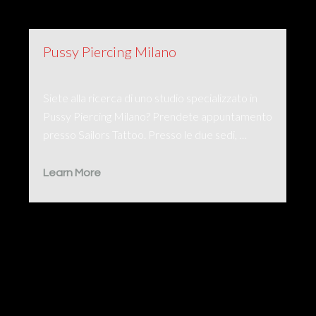
Pussy Piercing Milano
Siete alla ricerca di uno studio specializzato in
Pussy Piercing Milano? Prendete appuntamento
presso Sailors Tattoo. Presso le due sedi, …
Learn More