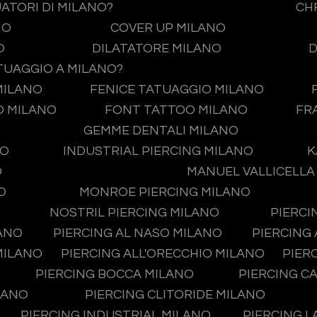
UATORI DI MILANO?
CH
NO
COVER UP MILANO
O
DILATATORE MILANO
D
TUAGGIO A MILANO?
MILANO
FENICE TATUAGGIO MILANO
O MILANO
FONT TATTOO MILANO
FR
GEMME DENTALI MILANO
NO
INDUSTRIAL PIERCING MILANO
K
O
MANUEL VALLICELLA
O
MONROE PIERCING MILANO
NOSTRIL PIERCING MILANO
PIERCI
LANO
PIERCING AL NASO MILANO
PIERCING
MILANO
PIERCING ALL'ORECCHIO MILANO
PIER
PIERCING BOCCA MILANO
PIERCING C
LANO
PIERCING CLITORIDE MILANO
PIERCING INDUSTRIAL MILANO
PIERCING L