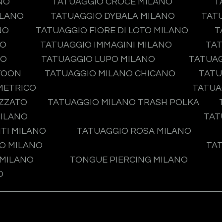
NO
TATUAGGIO CROCE MILANO
T
ILANO
TATUAGGIO DYBALA MILANO
TAT
NO
TATUAGGIO FIORE DI LOTO MILANO
T
NO
TATUAGGIO IMMAGINI MILANO
TAT
NO
TATUAGGIO LUPO MILANO
TATUA
TOON
TATUAGGIO MILANO CHICANO
TATU
METRICO
TATUA
IZZATO
TATUAGGIO MILANO TRASH POLKA
MILANO
TAT
TI MILANO
TATUAGGIO ROSA MILANO
O MILANO
TA
 MILANO
TONGUE PIERCING MILANO
O