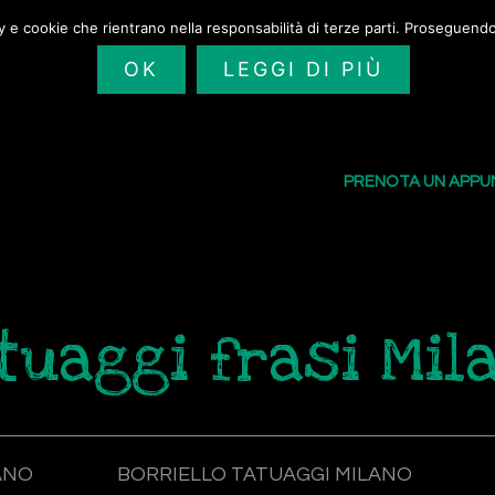
cy e cookie che rientrano nella responsabilità di terze parti. Proseguendo 
OK
LEGGI DI PIÙ
SAILORS TATTOO
I NOSTRI TATU
PRENOTA UN APP
tuaggi frasi Mil
ANO
BORRIELLO TATUAGGI MILANO