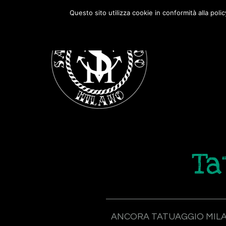
Passa
Passa
Questo sito utilizza cookie in conformità alla poli
alla
al
navigazione
contenuto
primaria
principale
Ta
ANCORA TATUAGGIO MIL