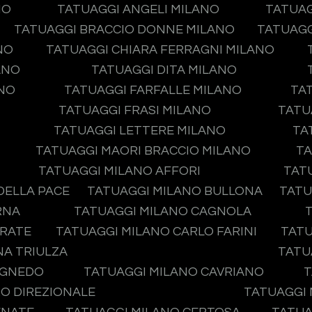
NO
TATUAGGI ANGELI MILANO
TATUAG
TATUAGGI BRACCIO DONNE MILANO
TATUAGG
NO
TATUAGGI CHIARA FERRAGNI MILANO
ANO
TATUAGGI DITA MILANO
ANO
TATUAGGI FARFALLE MILANO
TA
TATUAGGI FRASI MILANO
TATU
TATUAGGI LETTERE MILANO
TA
TATUAGGI MAORI BRACCIO MILANO
TA
TATUAGGI MILANO AFFORI
TAT
DELLA PACE
TATUAGGI MILANO BULLONA
TATU
RNA
TATUAGGI MILANO CAGNOLA
IRATE
TATUAGGI MILANO CARLO FARINI
TATU
NA TRIULZA
TATU
AGNEDO
TATUAGGI MILANO CAVRIANO
T
O DIREZIONALE
TATUAGGI 