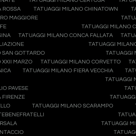
ENATE
TATUAGGI MILANO CERTOSA
TATUA
A ROSSA
TATUAGGI MILANO CHINATOWN
T
ERO MAGGIORE
TATU
IFE
TATUAGGI MILANO 
SINA
TATUAGGI MILANO CONCA FALLATA
TATU
LIAZIONE
TATUAGGI MILAN
O SAN GOTTARDO
TATUAGGI 
 XXII MARZO
TATUAGGI MILANO CORVETTO
TA
NICA
TATUAGGI MILANO FIERA VECCHIA
TAT
TATUAGGI 
IO PAVESE
TAT
 FIRENZE
TATUAGGI
ELLO
TATUAGGI MILANO SCARAMPO
ATEBENEFRATELLI
TATUA
ARSALA
TATUAGGI MI
ONTACCIO
TATUAGG