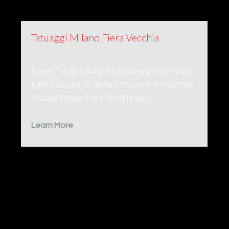
Tatuaggi Milano Fiera Vecchia
Sailors Tattoo Milano è il punto di riferimento in
tutta Italia per chi abbia il desiderio di realizzare
Tatuaggi Milano Fiera Vecchia sulla …
Learn More