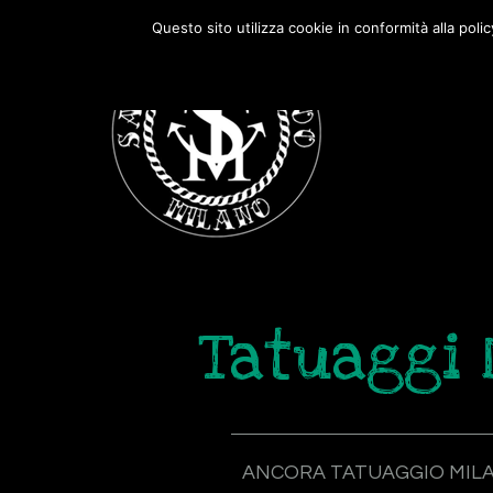
Passa
Passa
Questo sito utilizza cookie in conformità alla poli
alla
al
navigazione
contenuto
primaria
principale
Tatuaggi 
ANCORA TATUAGGIO MIL