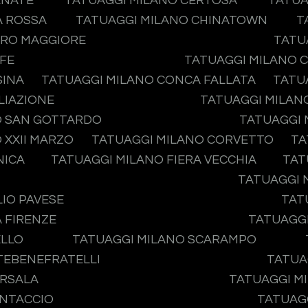
ENATE
TATUAGGI MILANO CERTOSA
TATUA
A ROSSA
TATUAGGI MILANO CHINATOWN
T
ERO MAGGIORE
TATU
IFE
TATUAGGI MILANO 
SINA
TATUAGGI MILANO CONCA FALLATA
TATU
LIAZIONE
TATUAGGI MILAN
O SAN GOTTARDO
TATUAGGI 
 XXII MARZO
TATUAGGI MILANO CORVETTO
TA
NICA
TATUAGGI MILANO FIERA VECCHIA
TAT
TATUAGGI 
IO PAVESE
TAT
 FIRENZE
TATUAGGI
ELLO
TATUAGGI MILANO SCARAMPO
ATEBENEFRATELLI
TATUA
ARSALA
TATUAGGI MI
ONTACCIO
TATUAGG