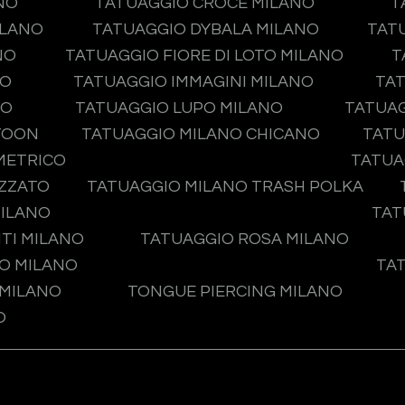
NO
TATUAGGIO CROCE MILANO
T
ILANO
TATUAGGIO DYBALA MILANO
TAT
NO
TATUAGGIO FIORE DI LOTO MILANO
T
NO
TATUAGGIO IMMAGINI MILANO
TAT
NO
TATUAGGIO LUPO MILANO
TATUA
TOON
TATUAGGIO MILANO CHICANO
TATU
METRICO
TATUA
IZZATO
TATUAGGIO MILANO TRASH POLKA
MILANO
TAT
TI MILANO
TATUAGGIO ROSA MILANO
O MILANO
TA
 MILANO
TONGUE PIERCING MILANO
O