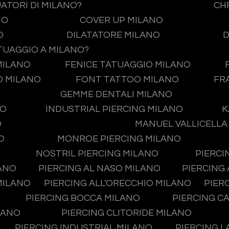
UATORI DI MILANO?
CH
NO
COVER UP MILANO
O
DILATATORE MILANO
D
TUAGGIO A MILANO?
MILANO
FENICE TATUAGGIO MILANO
O MILANO
FONT TATTOO MILANO
FR
GEMME DENTALI MILANO
NO
INDUSTRIAL PIERCING MILANO
K
O
MANUEL VALLICELLA
O
MONROE PIERCING MILANO
NOSTRIL PIERCING MILANO
PIERCI
LANO
PIERCING AL NASO MILANO
PIERCING
MILANO
PIERCING ALL'ORECCHIO MILANO
PIER
PIERCING BOCCA MILANO
PIERCING C
LANO
PIERCING CLITORIDE MILANO
PIERCING INDUSTRIAL MILANO
PIERCING L