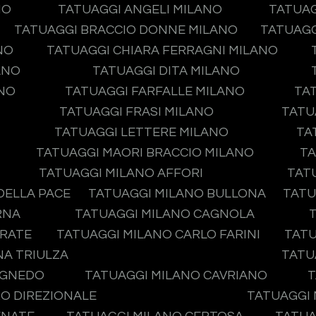
NO
TATUAGGI ANGELI MILANO
TATUAG
TATUAGGI BRACCIO DONNE MILANO
TATUAGG
NO
TATUAGGI CHIARA FERRAGNI MILANO
ANO
TATUAGGI DITA MILANO
ANO
TATUAGGI FARFALLE MILANO
TA
TATUAGGI FRASI MILANO
TATU
TATUAGGI LETTERE MILANO
TA
TATUAGGI MAORI BRACCIO MILANO
TA
TATUAGGI MILANO AFFORI
TAT
DELLA PACE
TATUAGGI MILANO BULLONA
TATU
RNA
TATUAGGI MILANO CAGNOLA
IRATE
TATUAGGI MILANO CARLO FARINI
TATU
NA TRIULZA
TATU
AGNEDO
TATUAGGI MILANO CAVRIANO
T
O DIREZIONALE
TATUAGGI 