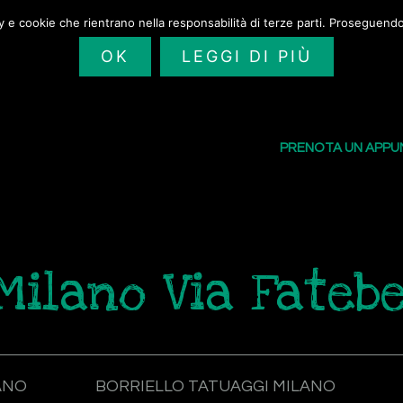
cy e cookie che rientrano nella responsabilità di terze parti. Proseguendo 
OK
LEGGI DI PIÙ
SAILORS TATTOO
I NOSTRI TATU
PRENOTA UN APP
Milano Via Fatebe
ANO
BORRIELLO TATUAGGI MILANO