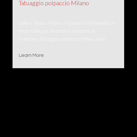
Tatuaggio polpaccio Milano
Sailors Tattoo Milano è il punto di riferimento in
tutta Italia per chi abbia il desiderio di
realizzare Tatuaggio polpaccio Milano sulla …
Learn More