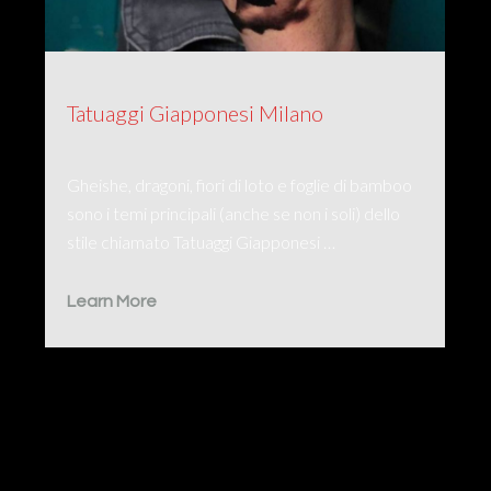
Tatuaggi Giapponesi Milano
Gheishe, dragoni, fiori di loto e foglie di bamboo
sono i temi principali (anche se non i soli) dello
stile chiamato Tatuaggi Giapponesi …
Learn More